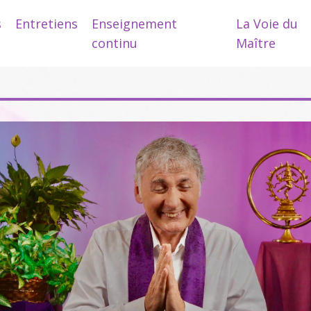
s
Entretiens
Enseignement
La Voie du
continu
Maître