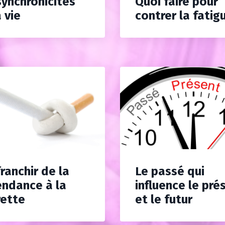
synchronicités
Quoi faire pour
 vie
contrer la fatig
ranchir de la
Le passé qui
ndance à la
influence le pré
rette
et le futur