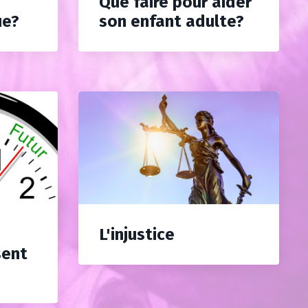
Que faire pour aider
ue?
son enfant adulte?
L'injustice
sent