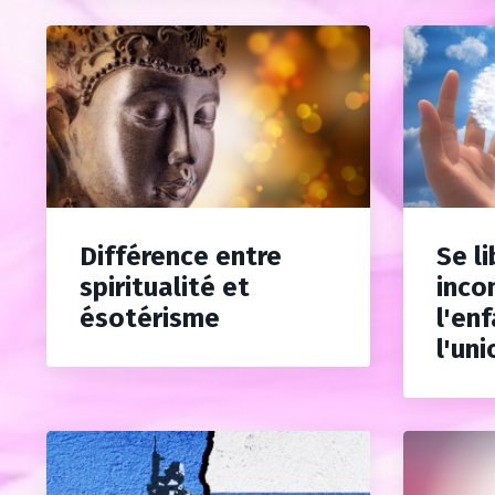
Différence entre
Se l
spiritualité et
inco
ésotérisme
l'enf
l'uni